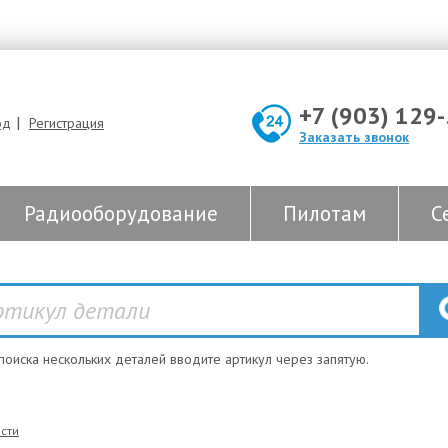
+7 (903) 129
|
од
Регистрация
Заказать звонок
Радиооборудование
Пилотам
С
 поиска нескольких деталей вводите артикул через запятую.
сти