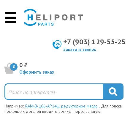
+7 (903) 129-55-25
Заказать звонок
0 ₽
0
Оформить заказ
Например:
RAM-B-166-AP14U, редукторное масло
. Для поиска
нескольких деталей вводите артикул через запятую.