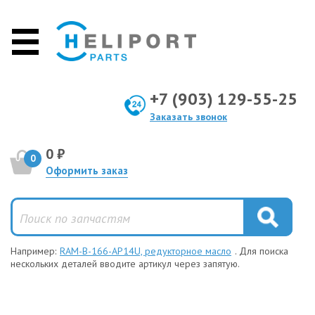
+7 (903) 129-55-25
Заказать звонок
0 ₽
0
Оформить заказ
Например:
RAM-B-166-AP14U, редукторное масло
. Для поиска
нескольких деталей вводите артикул через запятую.