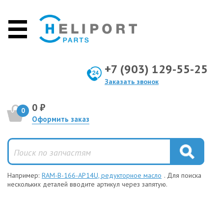
+7 (903) 129-55-25
Заказать звонок
0 ₽
0
Оформить заказ
Например:
RAM-B-166-AP14U, редукторное масло
. Для поиска
нескольких деталей вводите артикул через запятую.