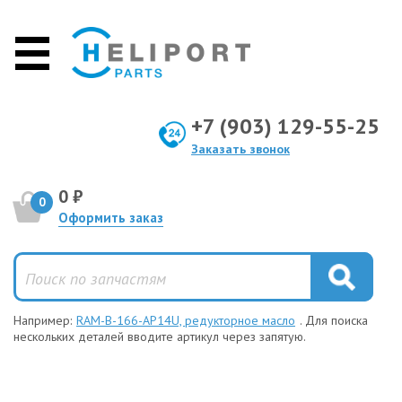
+7 (903) 129-55-25
Заказать звонок
0 ₽
0
Оформить заказ
Например:
RAM-B-166-AP14U, редукторное масло
. Для поиска
нескольких деталей вводите артикул через запятую.