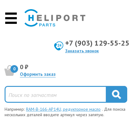
+7 (903) 129-55-25
Заказать звонок
0 ₽
0
Оформить заказ
Например:
RAM-B-166-AP14U, редукторное масло
. Для поиска
нескольких деталей вводите артикул через запятую.