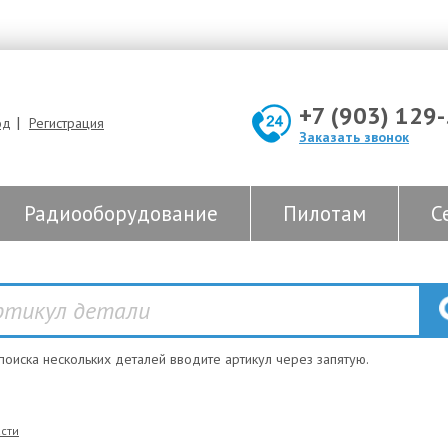
+7 (903) 129
|
од
Регистрация
Заказать звонок
Радиооборудование
Пилотам
С
 поиска нескольких деталей вводите артикул через запятую.
сти