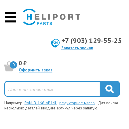
+7 (903) 129-55-25
Заказать звонок
0 ₽
0
Оформить заказ
Например:
RAM-B-166-AP14U, редукторное масло
. Для поиска
нескольких деталей вводите артикул через запятую.