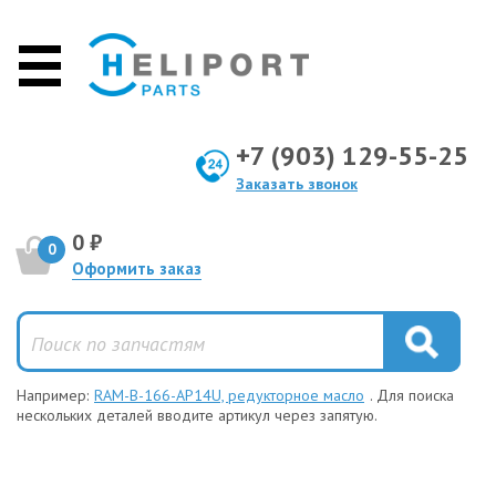
+7 (903) 129-55-25
Заказать звонок
0 ₽
0
Оформить заказ
Например:
RAM-B-166-AP14U, редукторное масло
. Для поиска
нескольких деталей вводите артикул через запятую.