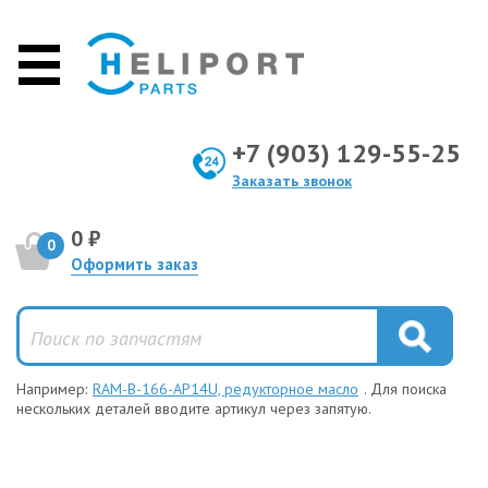
+7 (903) 129-55-25
Заказать звонок
0 ₽
0
Оформить заказ
Например:
RAM-B-166-AP14U, редукторное масло
. Для поиска
нескольких деталей вводите артикул через запятую.