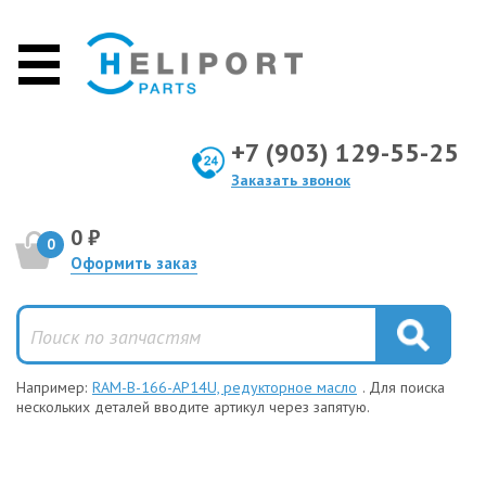
+7 (903) 129-55-25
Заказать звонок
0 ₽
0
Оформить заказ
Например:
RAM-B-166-AP14U, редукторное масло
. Для поиска
нескольких деталей вводите артикул через запятую.