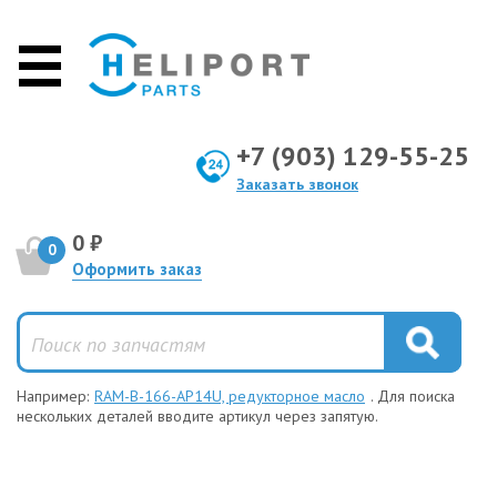
+7 (903) 129-55-25
Заказать звонок
0 ₽
0
Оформить заказ
Например:
RAM-B-166-AP14U, редукторное масло
. Для поиска
нескольких деталей вводите артикул через запятую.