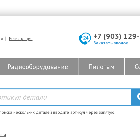
+7 (903) 129
|
од
Регистрация
Заказать звонок
Радиооборудование
Пилотам
С
 поиска нескольких деталей вводите артикул через запятую.
сти