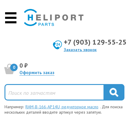
+7 (903) 129-55-25
Заказать звонок
0 ₽
0
Оформить заказ
Например:
RAM-B-166-AP14U, редукторное масло
. Для поиска
нескольких деталей вводите артикул через запятую.