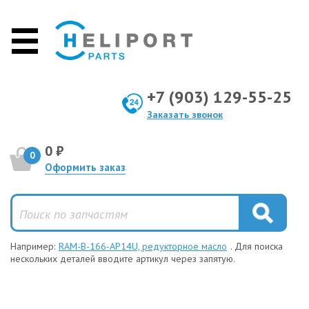
+7 (903) 129-55-25
Заказать звонок
0 ₽
0
Оформить заказ
Например:
RAM-B-166-AP14U, редукторное масло
. Для поиска
нескольких деталей вводите артикул через запятую.