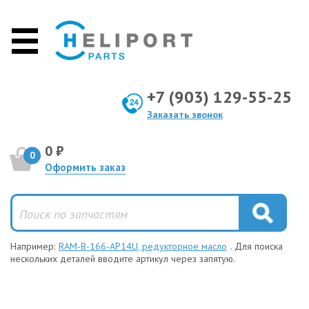
+7 (903) 129-55-25
Заказать звонок
0 ₽
0
Оформить заказ
Например:
RAM-B-166-AP14U, редукторное масло
. Для поиска
нескольких деталей вводите артикул через запятую.