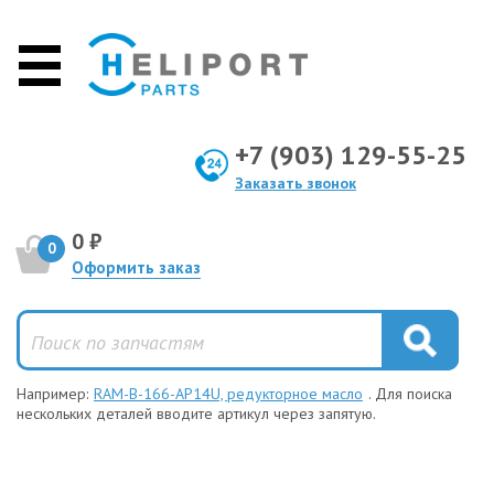
+7 (903) 129-55-25
Заказать звонок
0 ₽
0
Оформить заказ
Например:
RAM-B-166-AP14U, редукторное масло
. Для поиска
нескольких деталей вводите артикул через запятую.