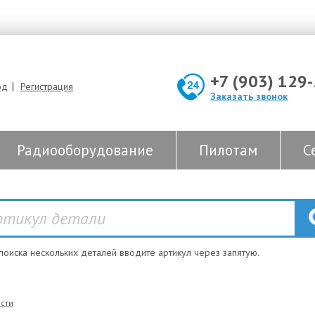
+7 (903) 129
|
од
Регистрация
Заказать звонок
Радиооборудование
Пилотам
С
 поиска нескольких деталей вводите артикул через запятую.
сти