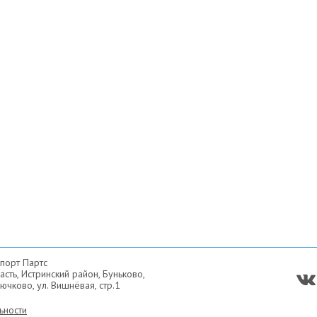
порт Партс
сть, Истринский район, Буньково,
ючково, ул. Вишнёвая, стр.1
ьности