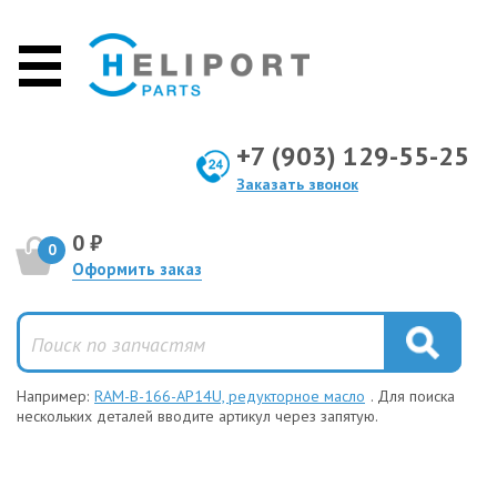
+7 (903) 129-55-25
Заказать звонок
0 ₽
0
Оформить заказ
Например:
RAM-B-166-AP14U, редукторное масло
. Для поиска
нескольких деталей вводите артикул через запятую.