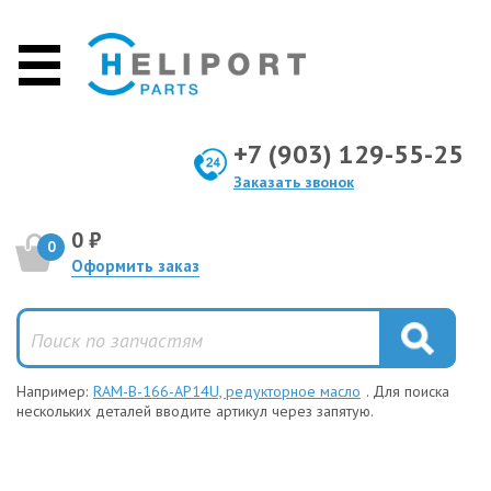
+7 (903) 129-55-25
Заказать звонок
0 ₽
0
Оформить заказ
Например:
RAM-B-166-AP14U, редукторное масло
. Для поиска
нескольких деталей вводите артикул через запятую.