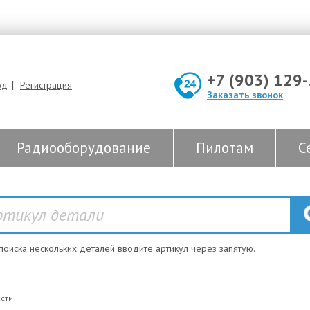
+7 (903) 129
|
од
Регистрация
Заказать звонок
Радиооборудование
Пилотам
С
 поиска нескольких деталей вводите артикул через запятую.
сти