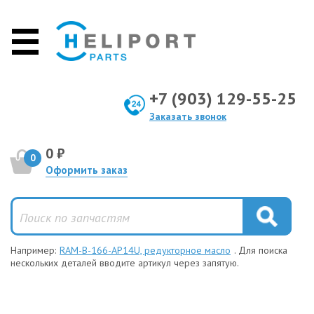
+7 (903) 129-55-25
Заказать звонок
0 ₽
0
Оформить заказ
Например:
RAM-B-166-AP14U, редукторное масло
. Для поиска
нескольких деталей вводите артикул через запятую.