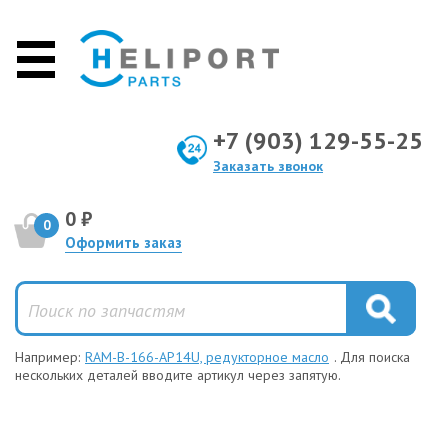
+7 (903) 129-55-25
Заказать звонок
0 ₽
0
Оформить заказ
Например:
RAM-B-166-AP14U, редукторное масло
. Для поиска
нескольких деталей вводите артикул через запятую.