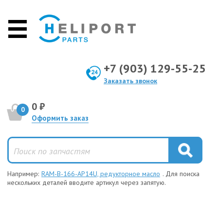
+7 (903) 129-55-25
Заказать звонок
0 ₽
0
Оформить заказ
Например:
RAM-B-166-AP14U, редукторное масло
. Для поиска
нескольких деталей вводите артикул через запятую.