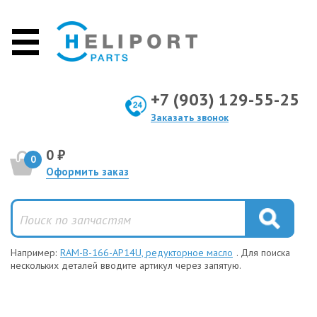
+7 (903) 129-55-25
Заказать звонок
0 ₽
0
Оформить заказ
Например:
RAM-B-166-AP14U, редукторное масло
. Для поиска
нескольких деталей вводите артикул через запятую.