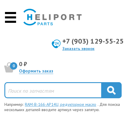
+7 (903) 129-55-25
Заказать звонок
0 ₽
0
Оформить заказ
Например:
RAM-B-166-AP14U, редукторное масло
. Для поиска
нескольких деталей вводите артикул через запятую.