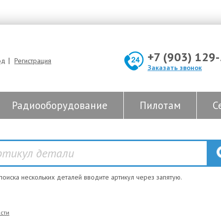
+7 (903) 129
|
од
Регистрация
Заказать звонок
Радиооборудование
Пилотам
С
 поиска нескольких деталей вводите артикул через запятую.
сти