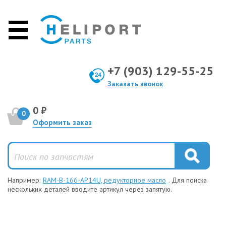
+7 (903) 129-55-25
Заказать звонок
0 ₽
0
Оформить заказ
Например:
RAM-B-166-AP14U, редукторное масло
. Для поиска
нескольких деталей вводите артикул через запятую.