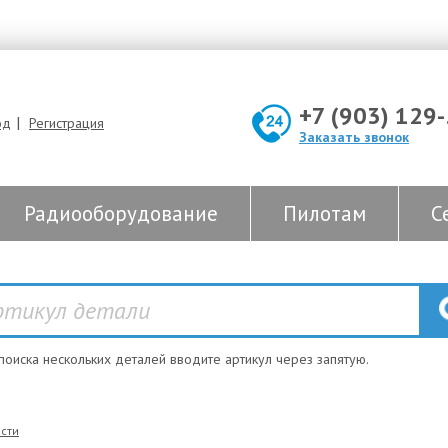
+7 (903) 129
|
од
Регистрация
Заказать звонок
Радиооборудование
Пилотам
С
 поиска нескольких деталей вводите артикул через запятую.
сти