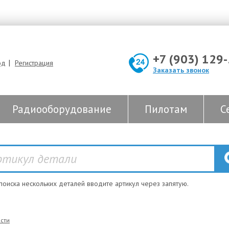
+7 (903) 129
|
од
Регистрация
Заказать звонок
Радиооборудование
Пилотам
С
 поиска нескольких деталей вводите артикул через запятую.
сти