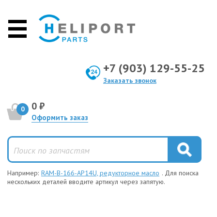
+7 (903) 129-55-25
Заказать звонок
0 ₽
0
Оформить заказ
Например:
RAM-B-166-AP14U, редукторное масло
. Для поиска
нескольких деталей вводите артикул через запятую.