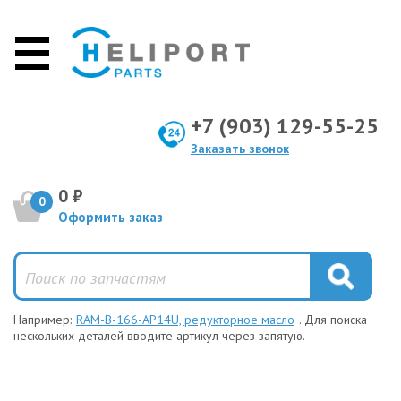
+7 (903) 129-55-25
Заказать звонок
0 ₽
0
Оформить заказ
Например:
RAM-B-166-AP14U, редукторное масло
. Для поиска
нескольких деталей вводите артикул через запятую.