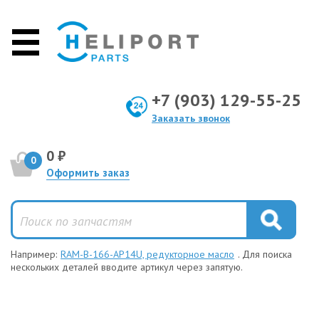
+7 (903) 129-55-25
Заказать звонок
0 ₽
0
Оформить заказ
Например:
RAM-B-166-AP14U, редукторное масло
. Для поиска
нескольких деталей вводите артикул через запятую.