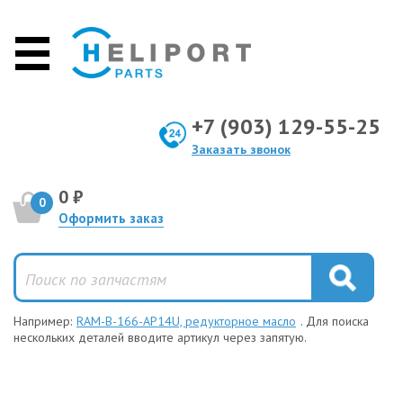
+7 (903) 129-55-25
Заказать звонок
0 ₽
0
Оформить заказ
Например:
RAM-B-166-AP14U, редукторное масло
. Для поиска
нескольких деталей вводите артикул через запятую.