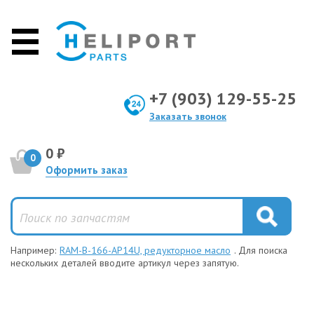
+7 (903) 129-55-25
Заказать звонок
0 ₽
0
Оформить заказ
Например:
RAM-B-166-AP14U, редукторное масло
. Для поиска
нескольких деталей вводите артикул через запятую.