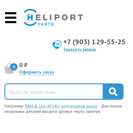
+7 (903) 129-55-25
Заказать звонок
0 ₽
0
Оформить заказ
Например:
RAM-B-166-AP14U, редукторное масло
. Для поиска
нескольких деталей вводите артикул через запятую.