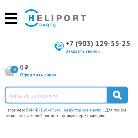
+7 (903) 129-55-25
Заказать звонок
0 ₽
0
Оформить заказ
Например:
RAM-B-166-AP14U, редукторное масло
. Для поиска
нескольких деталей вводите артикул через запятую.