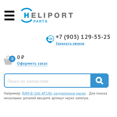
+7 (903) 129-55-25
Заказать звонок
0 ₽
0
Оформить заказ
Например:
RAM-B-166-AP14U, редукторное масло
. Для поиска
нескольких деталей вводите артикул через запятую.