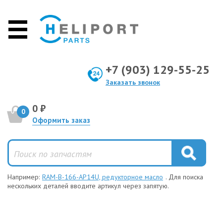
+7 (903) 129-55-25
Заказать звонок
0 ₽
0
Оформить заказ
Например:
RAM-B-166-AP14U, редукторное масло
. Для поиска
нескольких деталей вводите артикул через запятую.