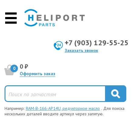
+7 (903) 129-55-25
Заказать звонок
0 ₽
0
Оформить заказ
Например:
RAM-B-166-AP14U, редукторное масло
. Для поиска
нескольких деталей вводите артикул через запятую.