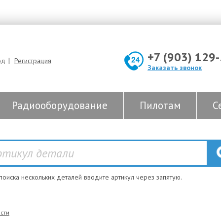
+7 (903) 129
|
од
Регистрация
Заказать звонок
Радиооборудование
Пилотам
С
 поиска нескольких деталей вводите артикул через запятую.
сти