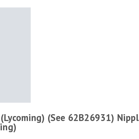
(Lycoming) (See 62B26931) Nipple
ing)