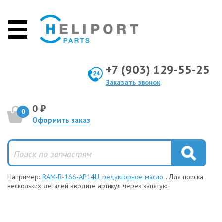
+7 (903) 129-55-25
Заказать звонок
0 ₽
0
Оформить заказ
Например:
RAM-B-166-AP14U, редукторное масло
. Для поиска
нескольких деталей вводите артикул через запятую.