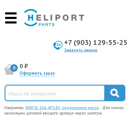
+7 (903) 129-55-25
Заказать звонок
0 ₽
0
Оформить заказ
Например:
RAM-B-166-AP14U, редукторное масло
. Для поиска
нескольких деталей вводите артикул через запятую.