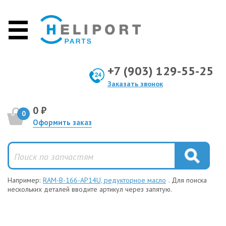
+7 (903) 129-55-25
Заказать звонок
0 ₽
0
Оформить заказ
Например:
RAM-B-166-AP14U, редукторное масло
. Для поиска
нескольких деталей вводите артикул через запятую.