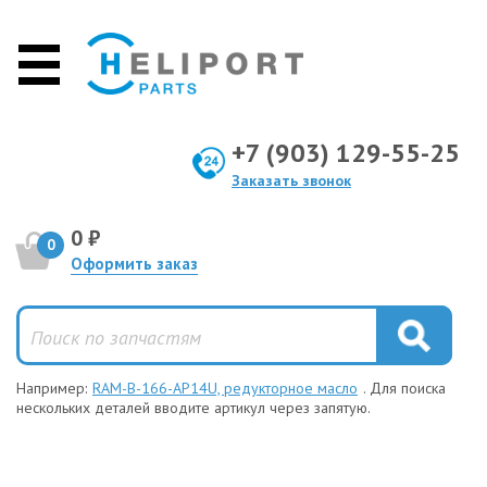
+7 (903) 129-55-25
Заказать звонок
0 ₽
0
Оформить заказ
Например:
RAM-B-166-AP14U, редукторное масло
. Для поиска
нескольких деталей вводите артикул через запятую.