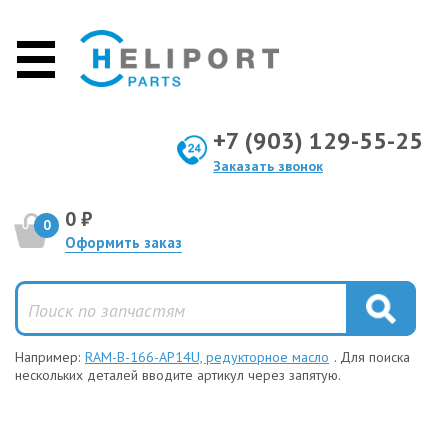
+7 (903) 129-55-25
Заказать звонок
0 ₽
0
Оформить заказ
Например:
RAM-B-166-AP14U, редукторное масло
. Для поиска
нескольких деталей вводите артикул через запятую.