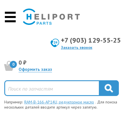
+7 (903) 129-55-25
Заказать звонок
0 ₽
0
Оформить заказ
Например:
RAM-B-166-AP14U, редукторное масло
. Для поиска
нескольких деталей вводите артикул через запятую.