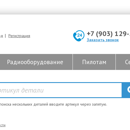
+7 (903) 129
|
од
Регистрация
Заказать звонок
Радиооборудование
Пилотам
С
 поиска нескольких деталей вводите артикул через запятую.
сти