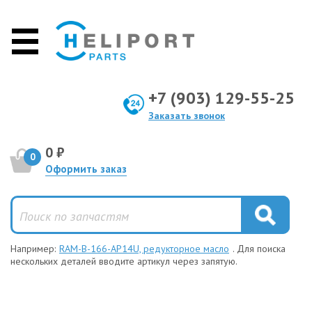
+7 (903) 129-55-25
Заказать звонок
0 ₽
0
Оформить заказ
Например:
RAM-B-166-AP14U, редукторное масло
. Для поиска
нескольких деталей вводите артикул через запятую.