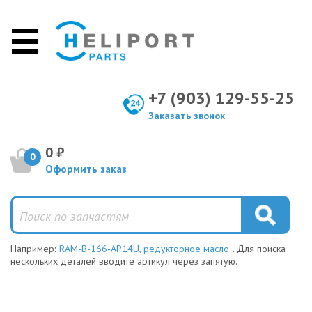
+7 (903) 129-55-25
Заказать звонок
0 ₽
0
Оформить заказ
Например:
RAM-B-166-AP14U, редукторное масло
. Для поиска
нескольких деталей вводите артикул через запятую.